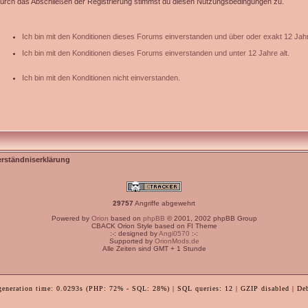
urch das Abschließen der Registrierung stimmst du diesen Nutzungsbedingungen zu.
Ich bin mit den Konditionen dieses Forums einverstanden und über oder exakt 12 Jahr
Ich bin mit den Konditionen dieses Forums einverstanden und unter 12 Jahre alt.
Ich bin mit den Konditionen nicht einverstanden.
erständniserklärung
29757
Angriffe abgewehrt
Powered by
Orion
based on
phpBB
© 2001, 2002 phpBB Group
CBACK Orion Style based on FI Theme
:-: designed by
Angi0570
:-:
Supported by
OrionMods.de
Alle Zeiten sind GMT + 1 Stunde
generation time: 0.0293s (PHP: 72% - SQL: 28%) | SQL queries: 12 | GZIP disabled | De