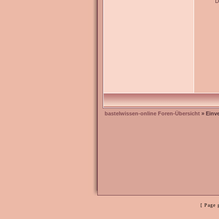
D
bastelwissen-online Foren-Übersicht
» Einv
[ Page 