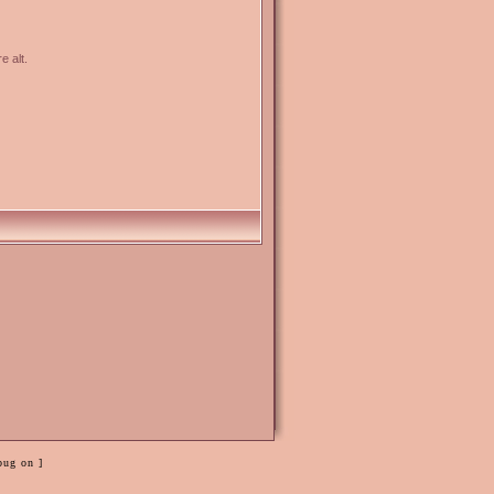
e alt.
bug on ]