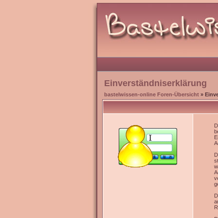
Einverständniserklärung
bastelwissen-online Foren-Übersicht
» Einv
D
b
E
A
D
s
w
A
v
g
D
a
R