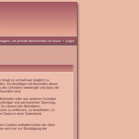
loggen, um private Nachrichten zu lesen
•
Login
Inhalt so schnell wie möglich zu
üfen. Du bestätigst mit Absenden dieser
g des Urhebers wiedergibt und dass die
twortlich sind.
rrlichenden oder aus anderen Gründen
 sofortiger und permanenter Sperrung,
. Du räumst den Betreibern,
sen zu entfernen, zu bearbeiten, zu
en Daten in einer Datenbank
se Cookies enthalten keine der oben
e wird nur zur Bestätigung der