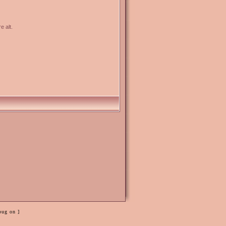
e alt.
bug on ]