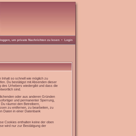
loggen, um private Nachrichten zu lesen
•
Login
Inhalt so schnell wie möglich zu
üfen. Du bestätigst mit Absenden dieser
g des Urhebers wiedergibt und dass die
twortlich sind.
rrlichenden oder aus anderen Gründen
 sofortiger und permanenter Sperrung,
. Du räumst den Betreibern,
sen zu entfernen, zu bearbeiten, zu
en Daten in einer Datenbank
se Cookies enthalten keine der oben
e wird nur zur Bestätigung der