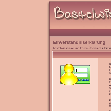
Einverständniserklärung
bastelwissen-online Foren-Übersicht
» Einv
D
b
E
A
D
s
w
A
v
g
D
a
R