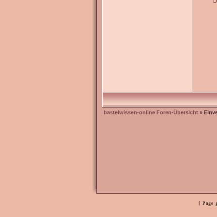
D
bastelwissen-online Foren-Übersicht
» Einv
[ Page 