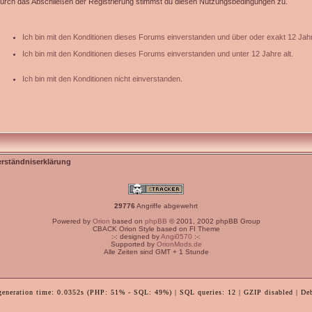
urch das Abschließen der Registrierung stimmst du diesen Nutzungsbedingungen zu.
Ich bin mit den Konditionen dieses Forums einverstanden und über oder exakt 12 Jahr
Ich bin mit den Konditionen dieses Forums einverstanden und unter 12 Jahre alt.
Ich bin mit den Konditionen nicht einverstanden.
erständniserklärung
29776
Angriffe abgewehrt
Powered by
Orion
based on
phpBB
© 2001, 2002 phpBB Group
CBACK Orion Style based on FI Theme
:-: designed by
Angi0570
:-:
Supported by
OrionMods.de
Alle Zeiten sind GMT + 1 Stunde
generation time: 0.0352s (PHP: 51% - SQL: 49%) | SQL queries: 12 | GZIP disabled | De