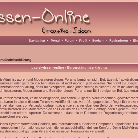
Navigation
•
Portal
•
Forum
•
Profil
•
Suchen
•
Registrieren
•
Ein
erständniserklärung
bastelwissen-online - Einverständniserklärung
ie Administratoren und Moderatoren dieses Forums bemühen sich, Beiträge mit fragwürdigem 
earbeiten oder ganz zu löschen, aber es ist nicht möglich, jede einzelne Nachricht zu überpr
inverständniserklärung, dass du akzeptierst, dass jeder Beitrag in diesem Forum die Meinun
dministratoren, Moderatoren und Betreiber dieses Forums nur für ihre eigenen Beiträge veran
u verpflichtest dich, keine beleidigenden, obszönen, vulgären, verleumdenden, gewaltverhe
trafbaren Inhalte in diesem Forum zu veröffentlichen. Verstöße gegen diese Regel führen zu
ir behalten uns vor Verbindungsdaten u.ä. an die strafverfolgenden Behörden weiterzugeben
dministratoren und Moderatoren dieses Forums das Recht ein, Beiträge nach eigenem Ermes
erschieben oder zu sperren. Du stimmst zu, dass die im Rahmen der Registrierung erhoben
espeichert werden.
ieses System verwendet Cookies, um Informationen auf deinem Computer zu speichern. Die
ngegebenen Informationen, sondern dienen ausschließlich deinem Komfort. Deine Mail-Adress
egistrierung und ggf. zum Versand eines neuen Passwortes verwandt.