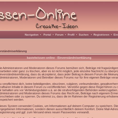
Navigation
•
Portal
•
Forum
•
Profil
•
Suchen
•
Registrieren
•
Ein
erständniserklärung
bastelwissen-online - Einverständniserklärung
ie Administratoren und Moderatoren dieses Forums bemühen sich, Beiträge mit fragwürdigem 
earbeiten oder ganz zu löschen, aber es ist nicht möglich, jede einzelne Nachricht zu überpr
inverständniserklärung, dass du akzeptierst, dass jeder Beitrag in diesem Forum die Meinun
dministratoren, Moderatoren und Betreiber dieses Forums nur für ihre eigenen Beiträge veran
u verpflichtest dich, keine beleidigenden, obszönen, vulgären, verleumdenden, gewaltverhe
trafbaren Inhalte in diesem Forum zu veröffentlichen. Verstöße gegen diese Regel führen zu
ir behalten uns vor Verbindungsdaten u.ä. an die strafverfolgenden Behörden weiterzugeben
dministratoren und Moderatoren dieses Forums das Recht ein, Beiträge nach eigenem Ermes
erschieben oder zu sperren. Du stimmst zu, dass die im Rahmen der Registrierung erhoben
espeichert werden.
ieses System verwendet Cookies, um Informationen auf deinem Computer zu speichern. Die
ngegebenen Informationen, sondern dienen ausschließlich deinem Komfort. Deine Mail-Adress
egistrierung und ggf. zum Versand eines neuen Passwortes verwandt.