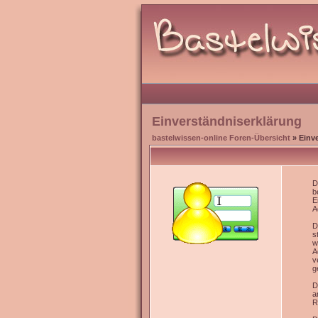
Einverständniserklärung
bastelwissen-online Foren-Übersicht
» Einv
D
b
E
A
D
s
w
A
v
g
D
a
R