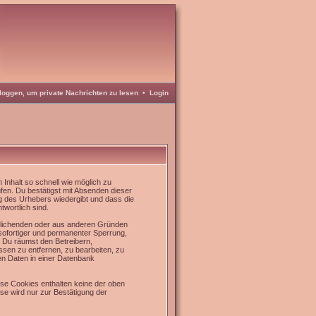
loggen, um private Nachrichten zu lesen
•
Login
Inhalt so schnell wie möglich zu
üfen. Du bestätigst mit Absenden dieser
g des Urhebers wiedergibt und dass die
twortlich sind.
rrlichenden oder aus anderen Gründen
 sofortiger und permanenter Sperrung,
. Du räumst den Betreibern,
sen zu entfernen, zu bearbeiten, zu
en Daten in einer Datenbank
se Cookies enthalten keine der oben
e wird nur zur Bestätigung der