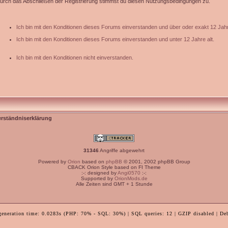
urch das Abschließen der Registrierung stimmst du diesen Nutzungsbedingungen zu.
Ich bin mit den Konditionen dieses Forums einverstanden und über oder exakt 12 Jahr
Ich bin mit den Konditionen dieses Forums einverstanden und unter 12 Jahre alt.
Ich bin mit den Konditionen nicht einverstanden.
erständniserklärung
31346
Angriffe abgewehrt
Powered by
Orion
based on
phpBB
© 2001, 2002 phpBB Group
CBACK Orion Style based on FI Theme
:-: designed by
Angi0570
:-:
Supported by
OrionMods.de
Alle Zeiten sind GMT + 1 Stunde
generation time: 0.0283s (PHP: 70% - SQL: 30%) | SQL queries: 12 | GZIP disabled | De