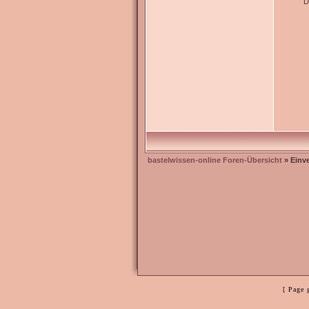
D
bastelwissen-online Foren-Übersicht
» Einv
[ Page 