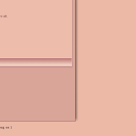
e alt.
bug on ]