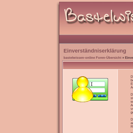
Einverständniserklärung
bastelwissen-online Foren-Übersicht
» Einv
D
b
E
A
D
s
w
A
v
g
D
a
R