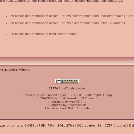
urch das Abschließen der Registrierung stimmst du diesen Nutzungsbedingungen zu.
Ich bin mit den Konditionen dieses Forums einverstanden und über oder exakt 12 Jahr
Ich bin mit den Konditionen dieses Forums einverstanden und unter 12 Jahre alt.
Ich bin mit den Konditionen nicht einverstanden.
erständniserklärung
29776
Angriffe abgewehrt
Powered by
Orion
based on
phpBB
© 2001, 2002 phpBB Group
CBACK Orion Style based on FI Theme
:-: designed by
Angi0570
:-:
Supported by
OrionMods.de
Alle Zeiten sind GMT + 1 Stunde
generation time: 0.0453s (PHP: 73% - SQL: 27%) | SQL queries: 12 | GZIP disabled | De