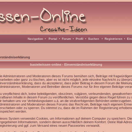
Navigation
•
Portal
•
Forum
•
Profil
•
Suchen
•
Registrieren
•
Ein
erständniserklärung
bastelwissen-online - Einverständniserklärung
ie Administratoren und Moderatoren dieses Forums bemühen sich, Beiträge mit fragwürdigem 
earbeiten oder ganz zu löschen, aber es ist nicht möglich, jede einzelne Nachricht zu überpr
inverständniserklärung, dass du akzeptierst, dass jeder Beitrag in diesem Forum die Meinun
dministratoren, Moderatoren und Betreiber dieses Forums nur für ihre eigenen Beiträge veran
u verpflichtest dich, keine beleidigenden, obszönen, vulgären, verleumdenden, gewaltverhe
trafbaren Inhalte in diesem Forum zu veröffentlichen. Verstöße gegen diese Regel führen zu
ir behalten uns vor Verbindungsdaten u.ä. an die strafverfolgenden Behörden weiterzugeben
dministratoren und Moderatoren dieses Forums das Recht ein, Beiträge nach eigenem Ermes
erschieben oder zu sperren. Du stimmst zu, dass die im Rahmen der Registrierung erhoben
espeichert werden.
ieses System verwendet Cookies, um Informationen auf deinem Computer zu speichern. Die
ngegebenen Informationen, sondern dienen ausschließlich deinem Komfort. Deine Mail-Adress
egistrierung und ggf. zum Versand eines neuen Passwortes verwandt.