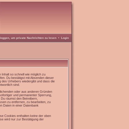
loggen, um private Nachrichten zu lesen
•
Login
Inhalt so schnell wie möglich zu
üfen. Du bestätigst mit Absenden dieser
g des Urhebers wiedergibt und dass die
twortlich sind.
rrlichenden oder aus anderen Gründen
 sofortiger und permanenter Sperrung,
. Du räumst den Betreibern,
sen zu entfernen, zu bearbeiten, zu
en Daten in einer Datenbank
se Cookies enthalten keine der oben
e wird nur zur Bestätigung der