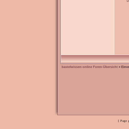
D
bastelwissen-online Foren-Übersicht
» Einv
[ Page 