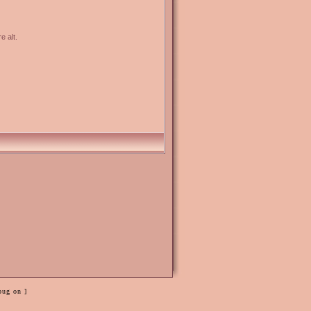
e alt.
bug on ]