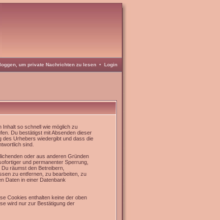
loggen, um private Nachrichten zu lesen
•
Login
Inhalt so schnell wie möglich zu
üfen. Du bestätigst mit Absenden dieser
g des Urhebers wiedergibt und dass die
twortlich sind.
rrlichenden oder aus anderen Gründen
 sofortiger und permanenter Sperrung,
. Du räumst den Betreibern,
sen zu entfernen, zu bearbeiten, zu
en Daten in einer Datenbank
se Cookies enthalten keine der oben
e wird nur zur Bestätigung der