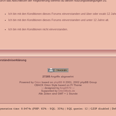
urch das Abschließen der Registrierung stimmst du diesen Nutzungsbedingungen zu.
Ich bin mit den Konditionen dieses Forums einverstanden und über oder exakt 12 Jahr
Ich bin mit den Konditionen dieses Forums einverstanden und unter 12 Jahre alt.
Ich bin mit den Konditionen nicht einverstanden.
erständniserklärung
27285
Angriffe abgewehrt
Powered by
Orion
based on
phpBB
© 2001, 2002 phpBB Group
CBACK Orion Style based on FI Theme
:-: designed by
Angi0570
:-:
Supported by
OrionMods.de
Alle Zeiten sind GMT + 1 Stunde
generation time: 0.0474s (PHP: 65% - SQL: 35%) | SQL queries: 12 | GZIP disabled | De