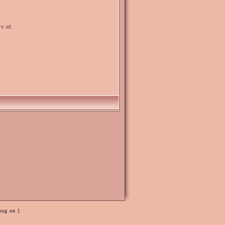
e alt.
bug on ]