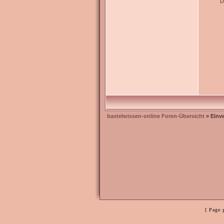
D
bastelwissen-online Foren-Übersicht
» Einv
[ Page 