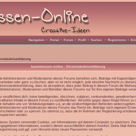
Navigation
•
Portal
•
Forum
•
Profil
•
Suchen
•
Registrieren
•
Ein
erständniserklärung
bastelwissen-online - Einverständniserklärung
ie Administratoren und Moderatoren dieses Forums bemühen sich, Beiträge mit fragwürdigem 
earbeiten oder ganz zu löschen, aber es ist nicht möglich, jede einzelne Nachricht zu überpr
inverständniserklärung, dass du akzeptierst, dass jeder Beitrag in diesem Forum die Meinun
dministratoren, Moderatoren und Betreiber dieses Forums nur für ihre eigenen Beiträge veran
u verpflichtest dich, keine beleidigenden, obszönen, vulgären, verleumdenden, gewaltverhe
trafbaren Inhalte in diesem Forum zu veröffentlichen. Verstöße gegen diese Regel führen zu
ir behalten uns vor Verbindungsdaten u.ä. an die strafverfolgenden Behörden weiterzugeben
dministratoren und Moderatoren dieses Forums das Recht ein, Beiträge nach eigenem Ermes
erschieben oder zu sperren. Du stimmst zu, dass die im Rahmen der Registrierung erhoben
espeichert werden.
ieses System verwendet Cookies, um Informationen auf deinem Computer zu speichern. Die
ngegebenen Informationen, sondern dienen ausschließlich deinem Komfort. Deine Mail-Adress
egistrierung und ggf. zum Versand eines neuen Passwortes verwandt.