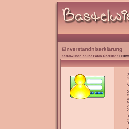
Einverständniserklärung
bastelwissen-online Foren-Übersicht
» Einv
D
b
E
A
D
s
w
A
v
g
D
a
R