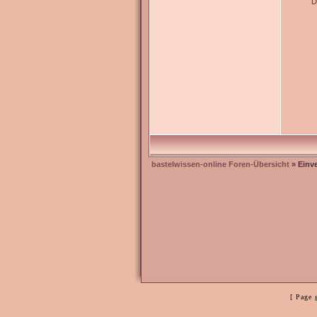
D
bastelwissen-online Foren-Übersicht
» Einv
[ Page 