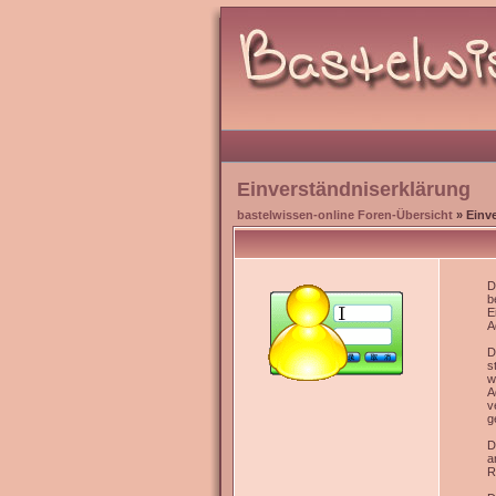
Einverständniserklärung
bastelwissen-online Foren-Übersicht
» Einv
D
b
E
A
D
s
w
A
v
g
D
a
R