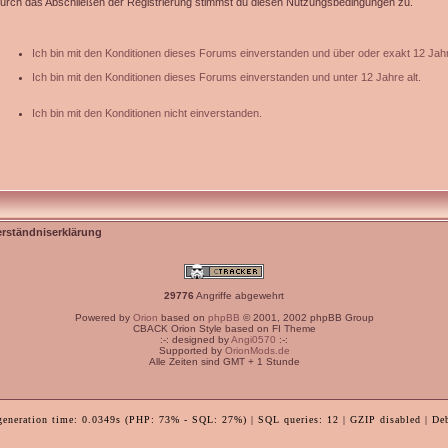
urch das Abschließen der Registrierung stimmst du diesen Nutzungsbedingungen zu.
Ich bin mit den Konditionen dieses Forums einverstanden und über oder exakt 12 Jahr
Ich bin mit den Konditionen dieses Forums einverstanden und unter 12 Jahre alt.
Ich bin mit den Konditionen nicht einverstanden.
erständniserklärung
29776
Angriffe abgewehrt
Powered by
Orion
based on
phpBB
© 2001, 2002 phpBB Group
CBACK Orion Style based on FI Theme
:-: designed by
Angi0570
:-:
Supported by
OrionMods.de
Alle Zeiten sind GMT + 1 Stunde
generation time: 0.0349s (PHP: 73% - SQL: 27%) | SQL queries: 12 | GZIP disabled | De