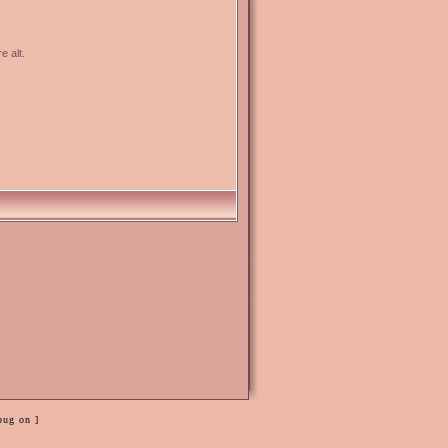
e alt.
bug on ]