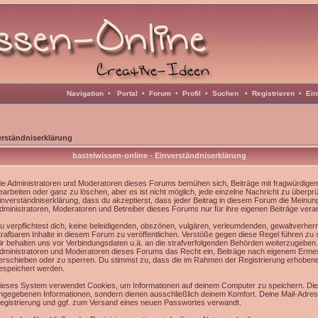
Navigation
•
Portal
•
Forum
•
Profil
•
Suchen
•
Registrieren
•
Ein
erständniserklärung
bastelwissen-online - Einverständniserklärung
ie Administratoren und Moderatoren dieses Forums bemühen sich, Beiträge mit fragwürdigem 
earbeiten oder ganz zu löschen, aber es ist nicht möglich, jede einzelne Nachricht zu überpr
inverständniserklärung, dass du akzeptierst, dass jeder Beitrag in diesem Forum die Meinun
dministratoren, Moderatoren und Betreiber dieses Forums nur für ihre eigenen Beiträge veran
u verpflichtest dich, keine beleidigenden, obszönen, vulgären, verleumdenden, gewaltverhe
trafbaren Inhalte in diesem Forum zu veröffentlichen. Verstöße gegen diese Regel führen zu
ir behalten uns vor Verbindungsdaten u.ä. an die strafverfolgenden Behörden weiterzugeben
dministratoren und Moderatoren dieses Forums das Recht ein, Beiträge nach eigenem Ermes
erschieben oder zu sperren. Du stimmst zu, dass die im Rahmen der Registrierung erhoben
espeichert werden.
ieses System verwendet Cookies, um Informationen auf deinem Computer zu speichern. Die
ngegebenen Informationen, sondern dienen ausschließlich deinem Komfort. Deine Mail-Adress
egistrierung und ggf. zum Versand eines neuen Passwortes verwandt.