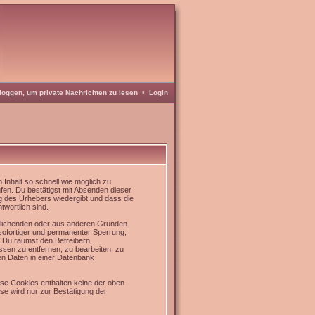
loggen, um private Nachrichten zu lesen
•
Login
Inhalt so schnell wie möglich zu
üfen. Du bestätigst mit Absenden dieser
g des Urhebers wiedergibt und dass die
twortlich sind.
rrlichenden oder aus anderen Gründen
 sofortiger und permanenter Sperrung,
. Du räumst den Betreibern,
sen zu entfernen, zu bearbeiten, zu
en Daten in einer Datenbank
se Cookies enthalten keine der oben
e wird nur zur Bestätigung der