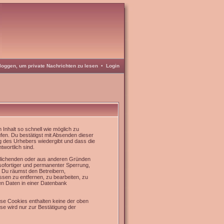
loggen, um private Nachrichten zu lesen
•
Login
Inhalt so schnell wie möglich zu
üfen. Du bestätigst mit Absenden dieser
g des Urhebers wiedergibt und dass die
twortlich sind.
rrlichenden oder aus anderen Gründen
 sofortiger und permanenter Sperrung,
. Du räumst den Betreibern,
sen zu entfernen, zu bearbeiten, zu
en Daten in einer Datenbank
se Cookies enthalten keine der oben
e wird nur zur Bestätigung der