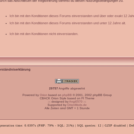
urch das Abschließen der Registrierung stimmst du diesen Nutzungsbedingungen zu.
Ich bin mit den Konditionen dieses Forums einverstanden und über oder exakt 12 Jahr
Ich bin mit den Konditionen dieses Forums einverstanden und unter 12 Jahre alt.
Ich bin mit den Konditionen nicht einverstanden.
erständniserklärung
29757
Angriffe abgewehrt
Powered by
Orion
based on
phpBB
© 2001, 2002 phpBB Group
CBACK Orion Style based on FI Theme
:-: designed by
Angi0570
:-:
Supported by
OrionMods.de
Alle Zeiten sind GMT + 1 Stunde
generation time: 0.0397s (PHP: 79% - SQL: 21%) | SQL queries: 12 | GZIP disabled | De