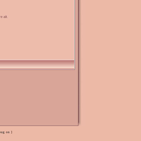
e alt.
bug on ]