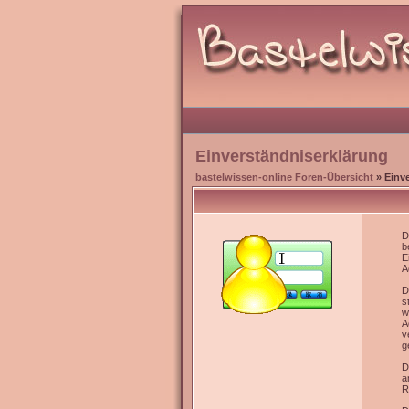
Einverständniserklärung
bastelwissen-online Foren-Übersicht
» Einv
D
b
E
A
D
s
w
A
v
g
D
a
R