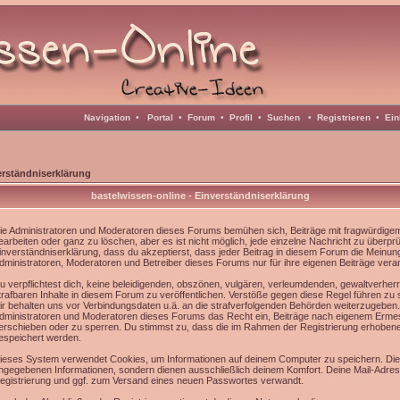
Navigation
•
Portal
•
Forum
•
Profil
•
Suchen
•
Registrieren
•
Ein
erständniserklärung
bastelwissen-online - Einverständniserklärung
ie Administratoren und Moderatoren dieses Forums bemühen sich, Beiträge mit fragwürdigem 
earbeiten oder ganz zu löschen, aber es ist nicht möglich, jede einzelne Nachricht zu überpr
inverständniserklärung, dass du akzeptierst, dass jeder Beitrag in diesem Forum die Meinun
dministratoren, Moderatoren und Betreiber dieses Forums nur für ihre eigenen Beiträge veran
u verpflichtest dich, keine beleidigenden, obszönen, vulgären, verleumdenden, gewaltverhe
trafbaren Inhalte in diesem Forum zu veröffentlichen. Verstöße gegen diese Regel führen zu
ir behalten uns vor Verbindungsdaten u.ä. an die strafverfolgenden Behörden weiterzugeben
dministratoren und Moderatoren dieses Forums das Recht ein, Beiträge nach eigenem Ermes
erschieben oder zu sperren. Du stimmst zu, dass die im Rahmen der Registrierung erhoben
espeichert werden.
ieses System verwendet Cookies, um Informationen auf deinem Computer zu speichern. Die
ngegebenen Informationen, sondern dienen ausschließlich deinem Komfort. Deine Mail-Adress
egistrierung und ggf. zum Versand eines neuen Passwortes verwandt.