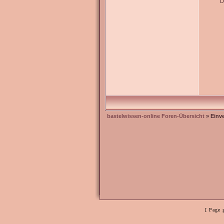
D
bastelwissen-online Foren-Übersicht
» Einv
[ Page 