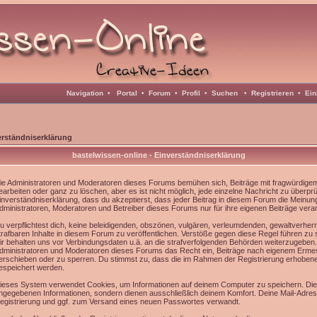
Navigation
•
Portal
•
Forum
•
Profil
•
Suchen
•
Registrieren
•
Ein
erständniserklärung
bastelwissen-online - Einverständniserklärung
ie Administratoren und Moderatoren dieses Forums bemühen sich, Beiträge mit fragwürdigem 
earbeiten oder ganz zu löschen, aber es ist nicht möglich, jede einzelne Nachricht zu überpr
inverständniserklärung, dass du akzeptierst, dass jeder Beitrag in diesem Forum die Meinun
dministratoren, Moderatoren und Betreiber dieses Forums nur für ihre eigenen Beiträge veran
u verpflichtest dich, keine beleidigenden, obszönen, vulgären, verleumdenden, gewaltverhe
trafbaren Inhalte in diesem Forum zu veröffentlichen. Verstöße gegen diese Regel führen zu
ir behalten uns vor Verbindungsdaten u.ä. an die strafverfolgenden Behörden weiterzugeben
dministratoren und Moderatoren dieses Forums das Recht ein, Beiträge nach eigenem Ermes
erschieben oder zu sperren. Du stimmst zu, dass die im Rahmen der Registrierung erhoben
espeichert werden.
ieses System verwendet Cookies, um Informationen auf deinem Computer zu speichern. Die
ngegebenen Informationen, sondern dienen ausschließlich deinem Komfort. Deine Mail-Adress
egistrierung und ggf. zum Versand eines neuen Passwortes verwandt.