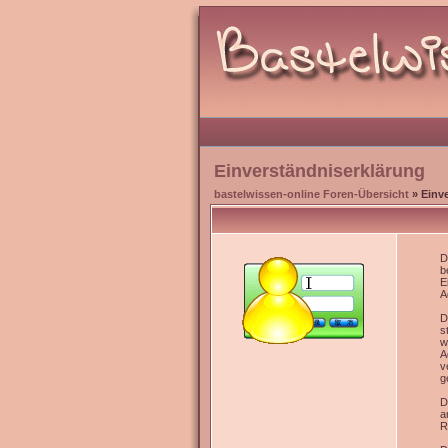
Einverständniserklärung
bastelwissen-online Foren-Übersicht
» Einv
D
b
E
A
D
s
w
A
v
g
D
a
R