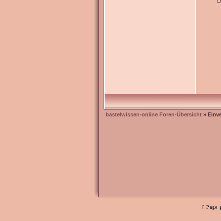
D
bastelwissen-online Foren-Übersicht
» Einv
[ Page 