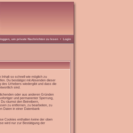
loggen, um private Nachrichten zu lesen
•
Login
Inhalt so schnell wie möglich zu
üfen. Du bestätigst mit Absenden dieser
g des Urhebers wiedergibt und dass die
twortlich sind.
rrlichenden oder aus anderen Gründen
 sofortiger und permanenter Sperrung,
. Du räumst den Betreibern,
sen zu entfernen, zu bearbeiten, zu
en Daten in einer Datenbank
se Cookies enthalten keine der oben
e wird nur zur Bestätigung der