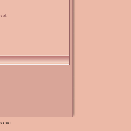
e alt.
bug on ]