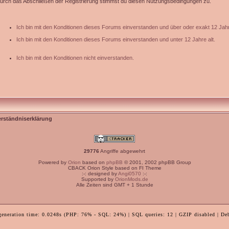
urch das Abschließen der Registrierung stimmst du diesen Nutzungsbedingungen zu.
Ich bin mit den Konditionen dieses Forums einverstanden und über oder exakt 12 Jahr
Ich bin mit den Konditionen dieses Forums einverstanden und unter 12 Jahre alt.
Ich bin mit den Konditionen nicht einverstanden.
erständniserklärung
29776
Angriffe abgewehrt
Powered by
Orion
based on
phpBB
© 2001, 2002 phpBB Group
CBACK Orion Style based on FI Theme
:-: designed by
Angi0570
:-:
Supported by
OrionMods.de
Alle Zeiten sind GMT + 1 Stunde
generation time: 0.0248s (PHP: 76% - SQL: 24%) | SQL queries: 12 | GZIP disabled | De