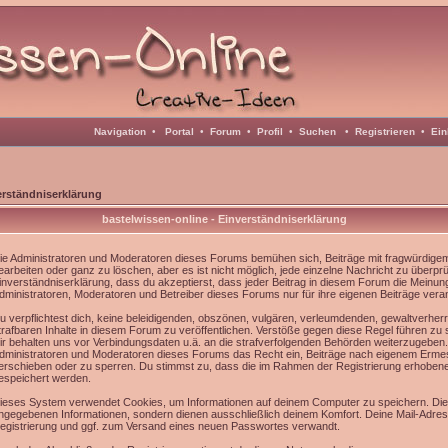
Navigation
•
Portal
•
Forum
•
Profil
•
Suchen
•
Registrieren
•
Ein
erständniserklärung
bastelwissen-online - Einverständniserklärung
ie Administratoren und Moderatoren dieses Forums bemühen sich, Beiträge mit fragwürdigem 
earbeiten oder ganz zu löschen, aber es ist nicht möglich, jede einzelne Nachricht zu überpr
inverständniserklärung, dass du akzeptierst, dass jeder Beitrag in diesem Forum die Meinun
dministratoren, Moderatoren und Betreiber dieses Forums nur für ihre eigenen Beiträge veran
u verpflichtest dich, keine beleidigenden, obszönen, vulgären, verleumdenden, gewaltverhe
trafbaren Inhalte in diesem Forum zu veröffentlichen. Verstöße gegen diese Regel führen zu
ir behalten uns vor Verbindungsdaten u.ä. an die strafverfolgenden Behörden weiterzugeben
dministratoren und Moderatoren dieses Forums das Recht ein, Beiträge nach eigenem Ermes
erschieben oder zu sperren. Du stimmst zu, dass die im Rahmen der Registrierung erhoben
espeichert werden.
ieses System verwendet Cookies, um Informationen auf deinem Computer zu speichern. Die
ngegebenen Informationen, sondern dienen ausschließlich deinem Komfort. Deine Mail-Adress
egistrierung und ggf. zum Versand eines neuen Passwortes verwandt.