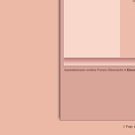
D
bastelwissen-online Foren-Übersicht
» Einv
[ Page 