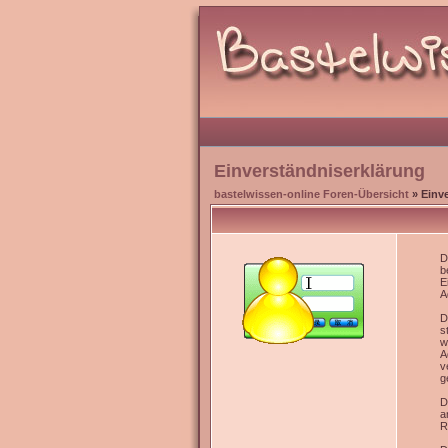
Einverständniserklärung
bastelwissen-online Foren-Übersicht
» Einv
D
b
E
A
D
s
w
A
v
g
D
a
R