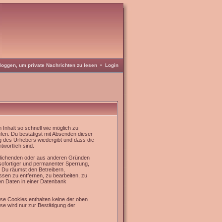
loggen, um private Nachrichten zu lesen
•
Login
Inhalt so schnell wie möglich zu
üfen. Du bestätigst mit Absenden dieser
g des Urhebers wiedergibt und dass die
twortlich sind.
rrlichenden oder aus anderen Gründen
 sofortiger und permanenter Sperrung,
. Du räumst den Betreibern,
sen zu entfernen, zu bearbeiten, zu
en Daten in einer Datenbank
se Cookies enthalten keine der oben
e wird nur zur Bestätigung der