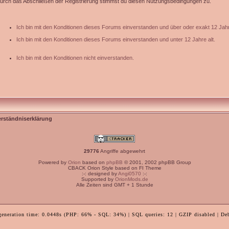
urch das Abschließen der Registrierung stimmst du diesen Nutzungsbedingungen zu.
Ich bin mit den Konditionen dieses Forums einverstanden und über oder exakt 12 Jahr
Ich bin mit den Konditionen dieses Forums einverstanden und unter 12 Jahre alt.
Ich bin mit den Konditionen nicht einverstanden.
erständniserklärung
29776
Angriffe abgewehrt
Powered by
Orion
based on
phpBB
© 2001, 2002 phpBB Group
CBACK Orion Style based on FI Theme
:-: designed by
Angi0570
:-:
Supported by
OrionMods.de
Alle Zeiten sind GMT + 1 Stunde
generation time: 0.0448s (PHP: 66% - SQL: 34%) | SQL queries: 12 | GZIP disabled | De