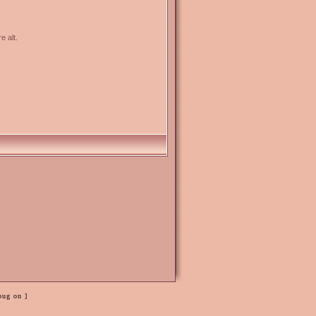
e alt.
bug on ]