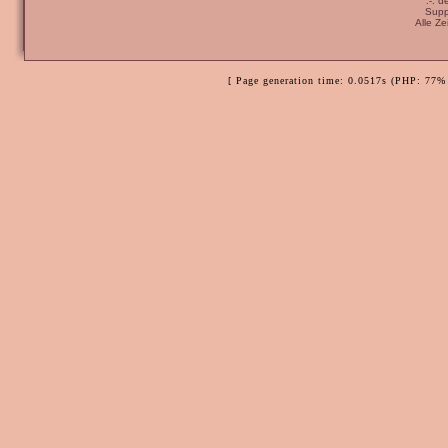
:-: 
Supp
Alle Z
[ Page generation time: 0.0517s (PHP: 77% 