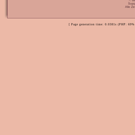
:-: 
Supp
Alle Z
[ Page generation time: 0.0381s (PHP: 69% 