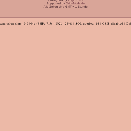
:-: designed by
Angi0570
:-:
Supported by
OrionMods.de
Alle Zeiten sind GMT + 1 Stunde
generation time: 0.0404s (PHP: 71% - SQL: 29%) | SQL queries: 14 | GZIP disabled | De