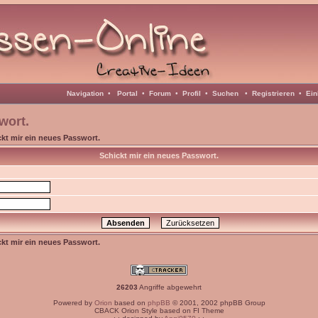
Navigation
•
Portal
•
Forum
•
Profil
•
Suchen
•
Registrieren
•
Ein
wort.
kt mir ein neues Passwort.
Schickt mir ein neues Passwort.
kt mir ein neues Passwort.
26203
Angriffe abgewehrt
Powered by
Orion
based on
phpBB
© 2001, 2002 phpBB Group
CBACK Orion Style based on FI Theme