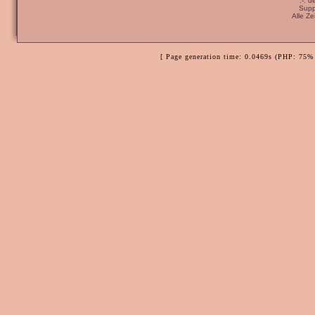
:-: 
Supp
Alle Z
[ Page generation time: 0.0469s (PHP: 75% 