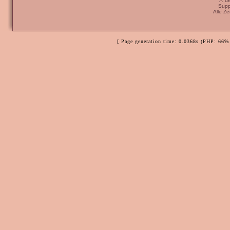
:-: 
Supp
Alle Z
[ Page generation time: 0.0368s (PHP: 66% 