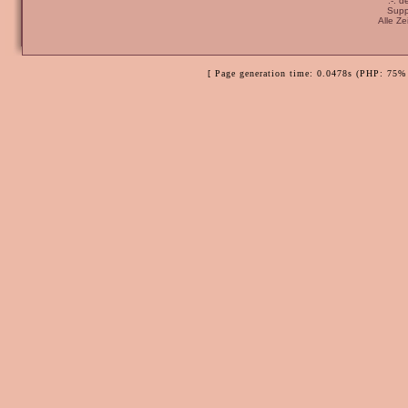
:-: 
Supp
Alle Z
[ Page generation time: 0.0478s (PHP: 75% 