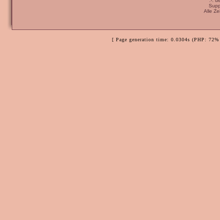
:-: 
Supp
Alle Z
[ Page generation time: 0.0304s (PHP: 72% 