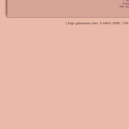
:-: 
Supp
Alle Z
[ Page generation time: 0.0462s (PHP: 72% 