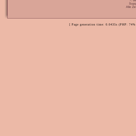
:-: 
Supp
Alle Z
[ Page generation time: 0.0435s (PHP: 74% 