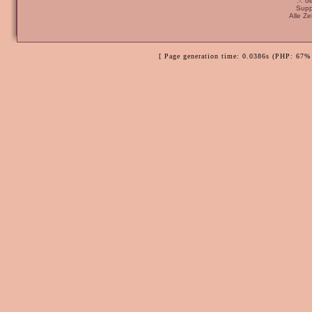
:-: 
Supp
Alle Z
[ Page generation time: 0.0386s (PHP: 67% 