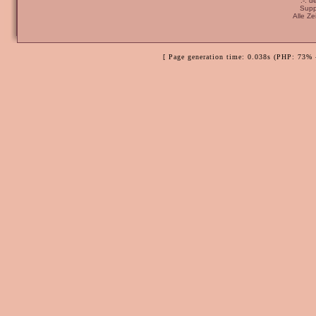
:-: 
Supp
Alle Z
[ Page generation time: 0.038s (PHP: 73% 