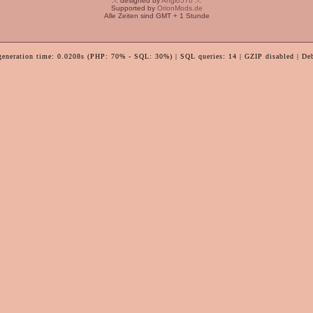
:-: designed by
Angi0570
:-:
Supported by
OrionMods.de
Alle Zeiten sind GMT + 1 Stunde
generation time: 0.0208s (PHP: 70% - SQL: 30%) | SQL queries: 14 | GZIP disabled | De