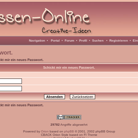
Navigation
•
Portal
•
Forum
•
Profil
•
Suchen
•
Registrieren
•
Ein
wort.
kt mir ein neues Passwort.
Schickt mir ein neues Passwort.
kt mir ein neues Passwort.
29782
Angriffe abgewehrt
Powered by
Orion
based on
phpBB
© 2001, 2002 phpBB Group
CBACK Orion Style based on FI Theme