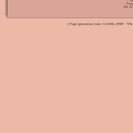
:-: 
Supp
Alle Z
[ Page generation time: 0.0346s (PHP: 73% 