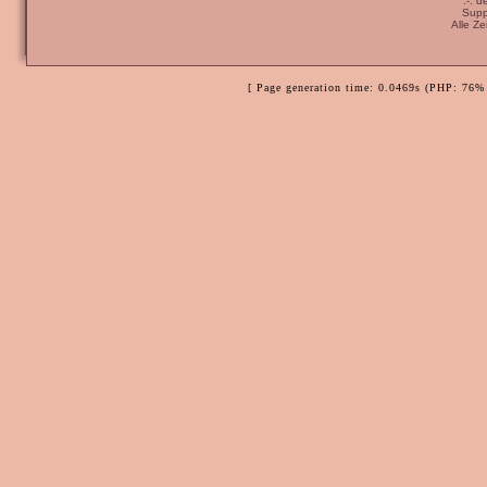
:-: 
Supp
Alle Z
[ Page generation time: 0.0469s (PHP: 76% 