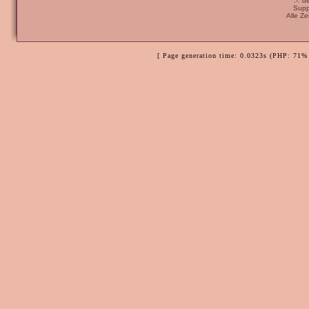
:-: 
Supp
Alle Z
[ Page generation time: 0.0323s (PHP: 71% 