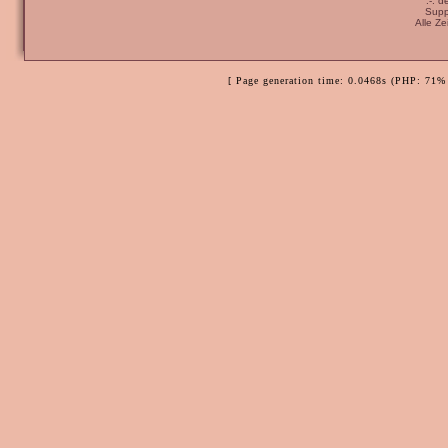
:-: 
Supp
Alle Z
[ Page generation time: 0.0468s (PHP: 71% 