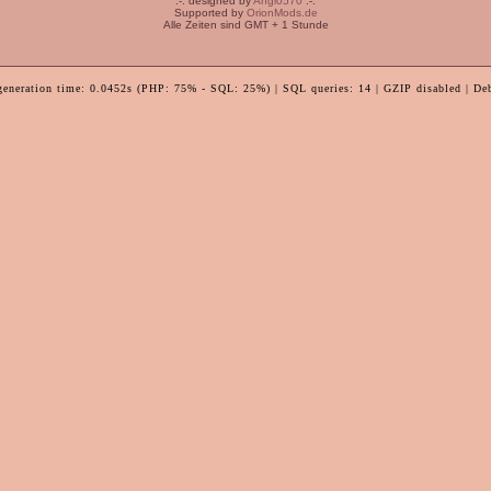
:-: designed by
Angi0570
:-:
Supported by
OrionMods.de
Alle Zeiten sind GMT + 1 Stunde
generation time: 0.0452s (PHP: 75% - SQL: 25%) | SQL queries: 14 | GZIP disabled | De