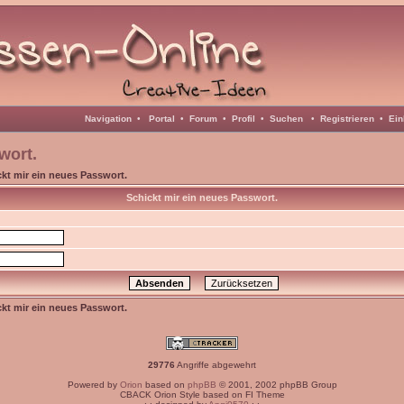
Navigation
•
Portal
•
Forum
•
Profil
•
Suchen
•
Registrieren
•
Ein
wort.
kt mir ein neues Passwort.
Schickt mir ein neues Passwort.
kt mir ein neues Passwort.
29776
Angriffe abgewehrt
Powered by
Orion
based on
phpBB
© 2001, 2002 phpBB Group
CBACK Orion Style based on FI Theme