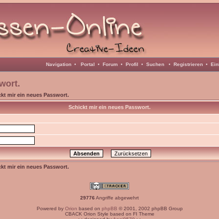
Navigation
•
Portal
•
Forum
•
Profil
•
Suchen
•
Registrieren
•
Ein
wort.
kt mir ein neues Passwort.
Schickt mir ein neues Passwort.
kt mir ein neues Passwort.
29776
Angriffe abgewehrt
Powered by
Orion
based on
phpBB
© 2001, 2002 phpBB Group
CBACK Orion Style based on FI Theme