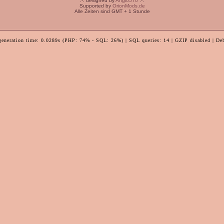
:-: designed by
Angi0570
:-:
Supported by
OrionMods.de
Alle Zeiten sind GMT + 1 Stunde
generation time: 0.0289s (PHP: 74% - SQL: 26%) | SQL queries: 14 | GZIP disabled | De