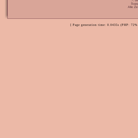
:-: 
Supp
Alle Z
[ Page generation time: 0.0435s (PHP: 72% 