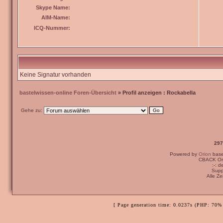
Skype Name:
AIM-Name:
ICQ-Nummer:
Keine Signatur vorhanden
bastelwissen-online Foren-Übersicht
» Profil anzeigen : Rockabella
Gehe zu:
297
Powered by
Orion
bas
CBACK Ori
:-: 
Supp
Alle Z
[ Page generation time: 0.0237s (PHP: 70% 