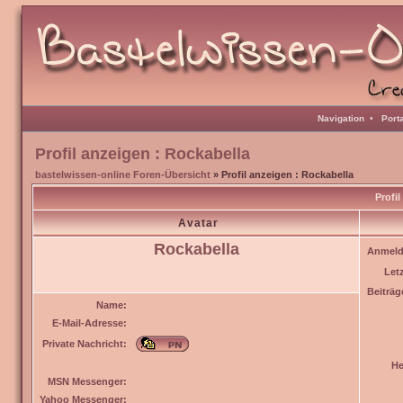
Navigation
•
Port
Profil anzeigen : Rockabella
bastelwissen-online Foren-Übersicht
» Profil anzeigen : Rockabella
Profil
Avatar
Rockabella
Anmeld
Let
Beiträg
Name:
E-Mail-Adresse:
Private Nachricht:
He
MSN Messenger:
Yahoo Messenger: