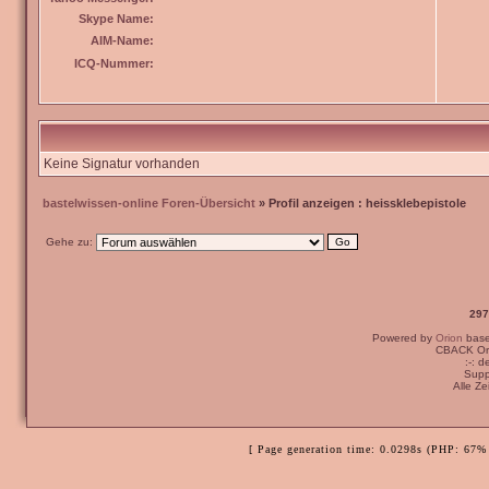
Skype Name:
AIM-Name:
ICQ-Nummer:
Keine Signatur vorhanden
bastelwissen-online Foren-Übersicht
» Profil anzeigen : heissklebepistole
Gehe zu:
297
Powered by
Orion
bas
CBACK Ori
:-: 
Supp
Alle Z
[ Page generation time: 0.0298s (PHP: 67% 