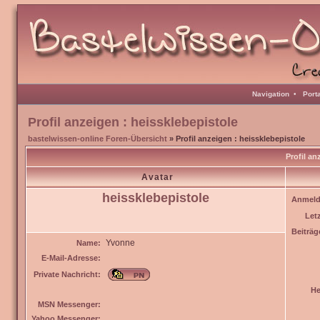
Navigation
•
Port
Profil anzeigen : heissklebepistole
bastelwissen-online Foren-Übersicht
» Profil anzeigen : heissklebepistole
Profil an
Avatar
heissklebepistole
Anmeld
Let
Beiträg
Yvonne
Name:
E-Mail-Adresse:
Private Nachricht:
He
MSN Messenger:
Yahoo Messenger: