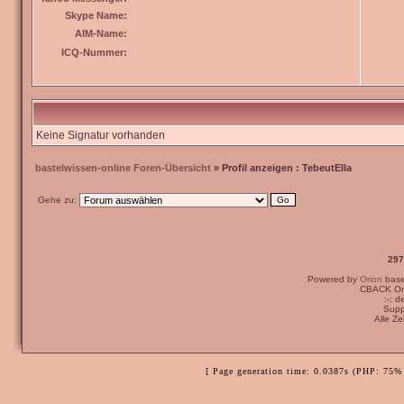
Skype Name:
AIM-Name:
ICQ-Nummer:
Keine Signatur vorhanden
bastelwissen-online Foren-Übersicht
» Profil anzeigen : TebeutElla
Gehe zu:
297
Powered by
Orion
bas
CBACK Ori
:-: 
Supp
Alle Z
[ Page generation time: 0.0387s (PHP: 75% 