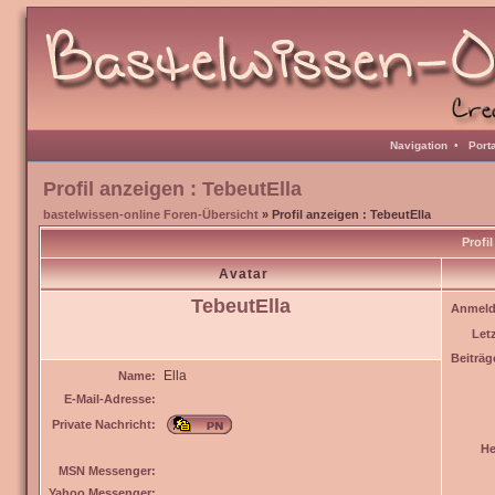
Navigation
•
Port
Profil anzeigen : TebeutElla
bastelwissen-online Foren-Übersicht
» Profil anzeigen : TebeutElla
Profi
Avatar
TebeutElla
Anmeld
Let
Beiträg
Ella
Name:
E-Mail-Adresse:
Private Nachricht:
He
MSN Messenger:
Yahoo Messenger: