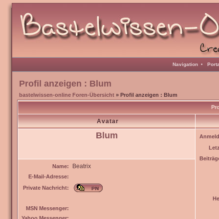
Navigation
•
Port
Profil anzeigen : Blum
bastelwissen-online Foren-Übersicht
» Profil anzeigen : Blum
Pro
Avatar
Blum
Anmeld
Let
Beiträg
Beatrix
Name:
E-Mail-Adresse:
Private Nachricht:
He
MSN Messenger:
Yahoo Messenger: