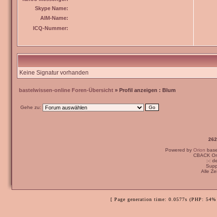
Skype Name:
AIM-Name:
ICQ-Nummer:
Keine Signatur vorhanden
bastelwissen-online Foren-Übersicht
» Profil anzeigen : Blum
Gehe zu:
262
Powered by
Orion
bas
CBACK Ori
:-: 
Supp
Alle Z
[ Page generation time: 0.0577s (PHP: 54% 