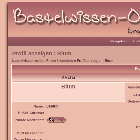
Navigation
•
Port
Profil anzeigen : Blum
bastelwissen-online Foren-Übersicht
» Profil anzeigen : Blum
Pro
Avatar
Blum
Anmeld
Let
Beiträg
Beatrix
Name:
E-Mail-Adresse:
Private Nachricht:
He
MSN Messenger:
Yahoo Messenger: