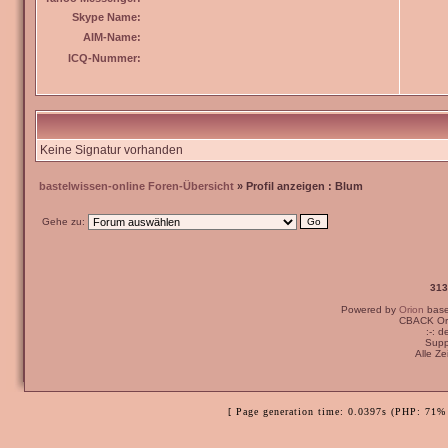
Skype Name:
AIM-Name:
ICQ-Nummer:
Keine Signatur vorhanden
bastelwissen-online Foren-Übersicht
» Profil anzeigen : Blum
Gehe zu:
313
Powered by
Orion
bas
CBACK Ori
:-: 
Supp
Alle Z
[ Page generation time: 0.0397s (PHP: 71% 