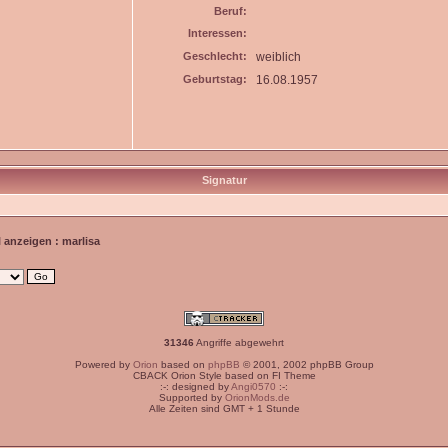
Beruf:
Interessen:
Geschlecht:
weiblich
Geburtstag:
16.08.1957
Signatur
l anzeigen : marlisa
31346
Angriffe abgewehrt
Powered by
Orion
based on
phpBB
© 2001, 2002 phpBB Group
CBACK Orion Style based on FI Theme
:-: designed by
Angi0570
:-:
Supported by
OrionMods.de
Alle Zeiten sind GMT + 1 Stunde