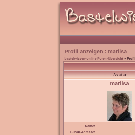
Profil anzeigen : marlisa
bastelwissen-online Foren-Übersicht
» Profi
Avatar
marlisa
Name:
E-Mail-Adresse: