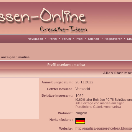
Navigation
•
Portal
•
Forum
•
Profil
•
Suchen
•
Registrieren
•
Ein
l anzeigen : marlisa
Profil anzeigen : marlisa
Alles über mar
28.11.2022
Anmeldungsdatum:
Versteckt
Letzter Besuch:
Beiträge insgesamt:
1052
[0.62% aller Beiträge / 0.78 Beiträge pr
Alle Beiträge von marlisa anzeigen
Persönliche Galerie von marlisa
Nagold
Wohnort:
Herkunftsland:
http://marlisa-papieretcetera.blogs
Website: