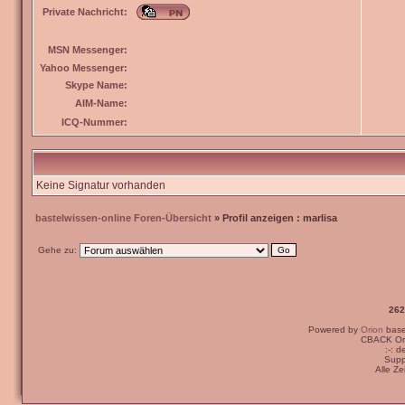
Private Nachricht:
MSN Messenger:
Yahoo Messenger:
Skype Name:
AIM-Name:
ICQ-Nummer:
Keine Signatur vorhanden
bastelwissen-online Foren-Übersicht
» Profil anzeigen : marlisa
Gehe zu:
262
Powered by
Orion
bas
CBACK Ori
:-: 
Supp
Alle Z