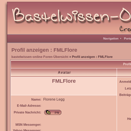
Navigation
•
Port
Profil anzeigen : FMLFlore
bastelwissen-online Foren-Übersicht
» Profil anzeigen : FMLFlore
Profi
Avatar
FMLFlore
Anmeld
Let
Beiträg
Florene Legg
Name:
E-Mail-Adresse:
Private Nachricht:
He
MSN Messenger:
Yahoo Messenger: