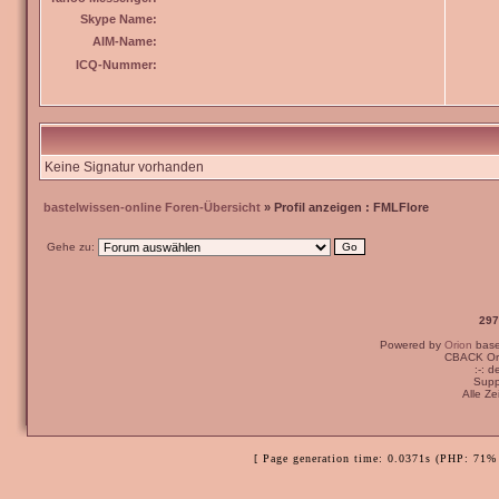
Skype Name:
AIM-Name:
ICQ-Nummer:
Keine Signatur vorhanden
bastelwissen-online Foren-Übersicht
» Profil anzeigen : FMLFlore
Gehe zu:
297
Powered by
Orion
bas
CBACK Ori
:-: 
Supp
Alle Z
[ Page generation time: 0.0371s (PHP: 71% 