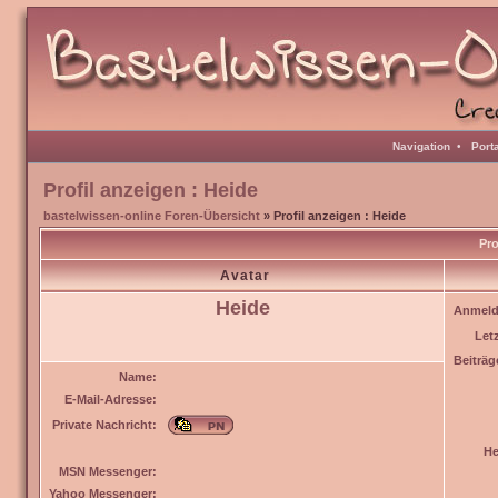
Navigation
•
Port
Profil anzeigen : Heide
bastelwissen-online Foren-Übersicht
» Profil anzeigen : Heide
Pro
Avatar
Heide
Anmeld
Let
Beiträg
Name:
E-Mail-Adresse:
Private Nachricht:
He
MSN Messenger:
Yahoo Messenger: