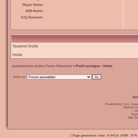
Skype Name:
AIM-Name:
ICQ-Nummer:
Tausend Grüße
Heide
bastelwissen-online Foren-Übersicht
» Profil anzeigen : Heide
Gehe zu:
262
Powered by
Orion
bas
CBACK Ori
:-: 
Supp
Alle Z
[ Page generation time: 0.0413s (PHP: 67% 