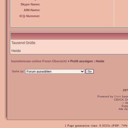
Skype Name:
AIM-Name:
ICQ-Nummer:
Tausend Grüße
Heide
bastelwissen-online Foren-Übersicht
» Profil anzeigen : Heide
Gehe zu:
297
Powered by
Orion
bas
CBACK Ori
:-: 
Supp
Alle Z
[ Page generation time: 0.0325s (PHP: 74% 