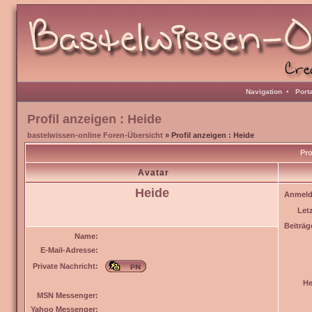
Navigation
•
Port
Profil anzeigen : Heide
bastelwissen-online Foren-Übersicht
» Profil anzeigen : Heide
Pro
Avatar
Heide
Anmeld
Let
Beiträg
Name:
E-Mail-Adresse:
Private Nachricht:
He
MSN Messenger:
Yahoo Messenger: