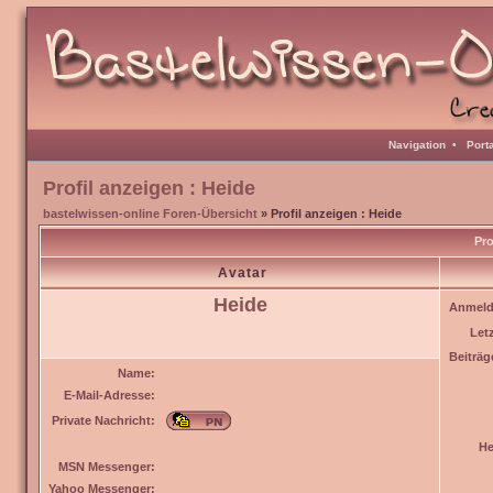
Navigation
•
Port
Profil anzeigen : Heide
bastelwissen-online Foren-Übersicht
» Profil anzeigen : Heide
Pro
Avatar
Heide
Anmeld
Let
Beiträg
Name:
E-Mail-Adresse:
Private Nachricht:
He
MSN Messenger:
Yahoo Messenger: