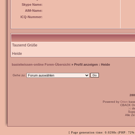
Skype Name:
AIM-Name:
ICQ-Nummer:
Tausend Grüße
Heide
bastelwissen-online Foren-Übersicht
» Profil anzeigen : Heide
Gehe zu:
288
Powered by
Orion
bas
CBACK Ori
:-: 
Supp
Alle Z
[ Page generation time: 0.0298s (PHP: 72% 