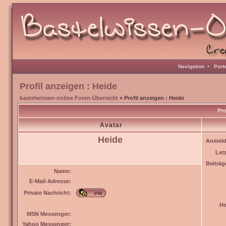
Navigation
•
Port
Profil anzeigen : Heide
bastelwissen-online Foren-Übersicht
» Profil anzeigen : Heide
Pro
Avatar
Heide
Anmeld
Let
Beiträg
Name:
E-Mail-Adresse:
Private Nachricht:
He
MSN Messenger:
Yahoo Messenger: