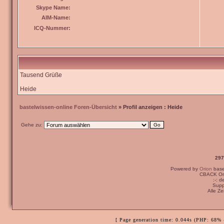
Skype Name:
AIM-Name:
ICQ-Nummer:
Tausend Grüße
Heide
bastelwissen-online Foren-Übersicht
» Profil anzeigen : Heide
Gehe zu:
297
Powered by
Orion
bas
CBACK Ori
:-: 
Supp
Alle Z
[ Page generation time: 0.044s (PHP: 68% 