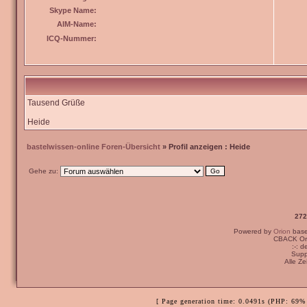
Skype Name:
AIM-Name:
ICQ-Nummer:
Tausend Grüße
Heide
bastelwissen-online Foren-Übersicht
» Profil anzeigen : Heide
Gehe zu:
272
Powered by
Orion
bas
CBACK Ori
:-: 
Supp
Alle Z
[ Page generation time: 0.0491s (PHP: 69% 