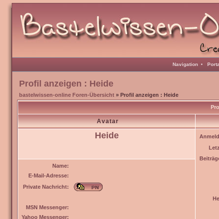
Navigation
•
Port
Profil anzeigen : Heide
bastelwissen-online Foren-Übersicht
» Profil anzeigen : Heide
Pro
Avatar
Heide
Anmeld
Let
Beiträg
Name:
E-Mail-Adresse:
Private Nachricht:
He
MSN Messenger:
Yahoo Messenger: