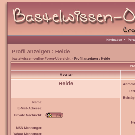
Navigation
•
Port
Profil anzeigen : Heide
bastelwissen-online Foren-Übersicht
» Profil anzeigen : Heide
Pro
Avatar
Heide
Anmeld
Let
Beiträg
Name:
E-Mail-Adresse:
Private Nachricht:
He
MSN Messenger:
Yahoo Messenger: