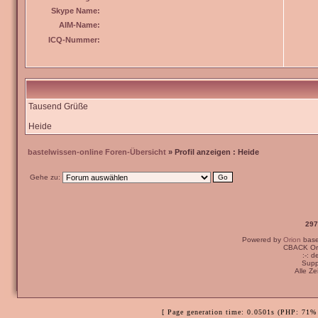
Skype Name:
AIM-Name:
ICQ-Nummer:
Tausend Grüße
Heide
bastelwissen-online Foren-Übersicht
» Profil anzeigen : Heide
Gehe zu:
297
Powered by
Orion
bas
CBACK Ori
:-: 
Supp
Alle Z
[ Page generation time: 0.0501s (PHP: 71% 