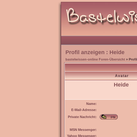
Profil anzeigen : Heide
bastelwissen-online Foren-Übersicht
» Profi
Avatar
Heide
Name:
E-Mail-Adresse:
Private Nachricht:
MSN Messenger:
Yahoo Messenger: