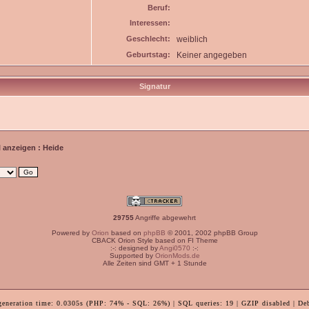
Beruf:
Interessen:
Geschlecht:
weiblich
Geburtstag:
Keiner angegeben
Signatur
l anzeigen : Heide
29755
Angriffe abgewehrt
Powered by
Orion
based on
phpBB
© 2001, 2002 phpBB Group
CBACK Orion Style based on FI Theme
:-: designed by
Angi0570
:-:
Supported by
OrionMods.de
Alle Zeiten sind GMT + 1 Stunde
generation time: 0.0305s (PHP: 74% - SQL: 26%) | SQL queries: 19 | GZIP disabled | De