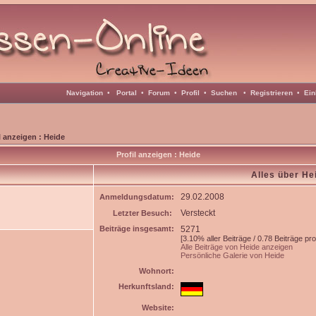
Navigation
•
Portal
•
Forum
•
Profil
•
Suchen
•
Registrieren
•
Ein
l anzeigen : Heide
Profil anzeigen : Heide
Alles über He
29.02.2008
Anmeldungsdatum:
Versteckt
Letzter Besuch:
Beiträge insgesamt:
5271
[3.10% aller Beiträge / 0.78 Beiträge pr
Alle Beiträge von Heide anzeigen
Persönliche Galerie von Heide
Wohnort:
Herkunftsland:
Website: