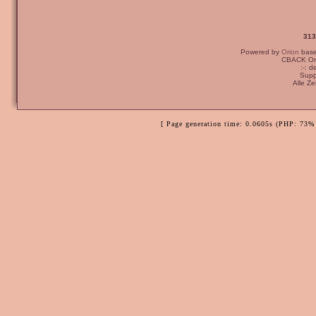
313
Powered by
Orion
bas
CBACK Ori
:-: 
Supp
Alle Z
[ Page generation time: 0.0605s (PHP: 73% 