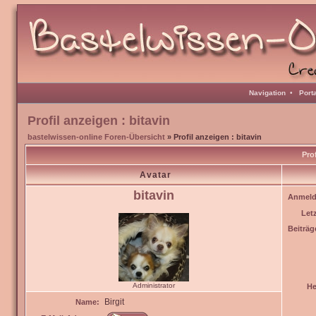
Navigation
•
Port
Profil anzeigen : bitavin
bastelwissen-online Foren-Übersicht
» Profil anzeigen : bitavin
Prof
Avatar
bitavin
Anmeld
Let
Beiträg
Administrator
He
Birgit
Name: