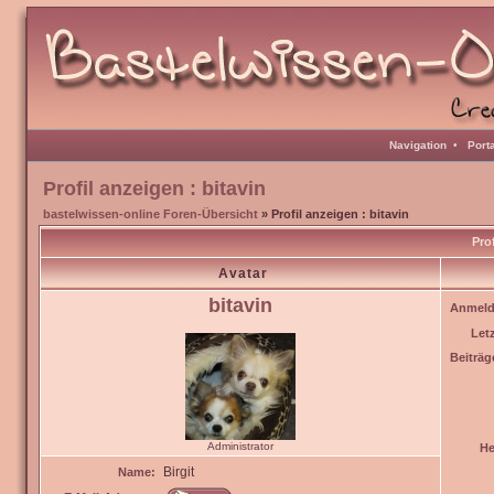
Navigation
•
Port
Profil anzeigen : bitavin
bastelwissen-online Foren-Übersicht
» Profil anzeigen : bitavin
Prof
Avatar
bitavin
Anmeld
Let
Beiträg
Administrator
He
Birgit
Name: