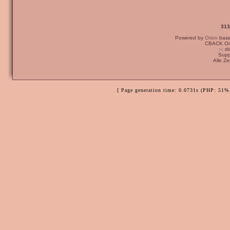
313
Powered by
Orion
bas
CBACK Ori
:-: 
Supp
Alle Z
[ Page generation time: 0.0731s (PHP: 51% 