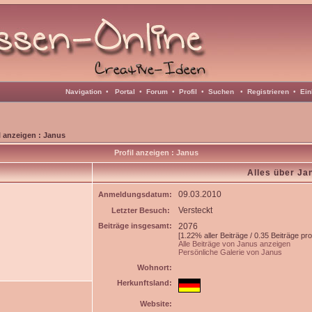
Navigation
•
Portal
•
Forum
•
Profil
•
Suchen
•
Registrieren
•
Ein
l anzeigen : Janus
Profil anzeigen : Janus
Alles über Ja
09.03.2010
Anmeldungsdatum:
Versteckt
Letzter Besuch:
Beiträge insgesamt:
2076
[1.22% aller Beiträge / 0.35 Beiträge pr
Alle Beiträge von Janus anzeigen
Persönliche Galerie von Janus
Wohnort:
Herkunftsland:
Website: