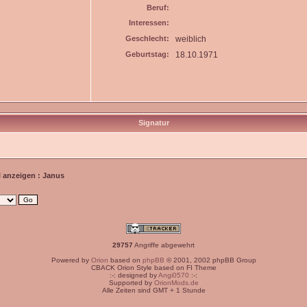
Beruf:
Interessen:
Geschlecht:
weiblich
Geburtstag:
18.10.1971
Signatur
l anzeigen : Janus
29757
Angriffe abgewehrt
Powered by
Orion
based on
phpBB
© 2001, 2002 phpBB Group
CBACK Orion Style based on FI Theme
:-: designed by
Angi0570
:-:
Supported by
OrionMods.de
Alle Zeiten sind GMT + 1 Stunde