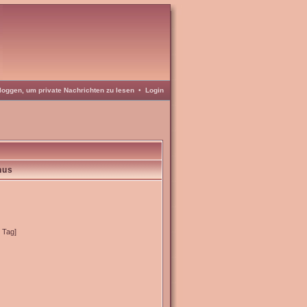
loggen, um private Nachrichten zu lesen
•
Login
nus
o Tag]