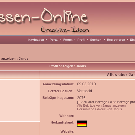
Navigation
•
Portal
•
Forum
•
Profil
•
Suchen
•
Registrieren
•
Ein
l anzeigen : Janus
Profil anzeigen : Janus
Alles über Ja
09.03.2010
Anmeldungsdatum:
Versteckt
Letzter Besuch:
Beiträge insgesamt:
2076
[1.22% aller Beiträge / 0.35 Beiträge pr
Alle Beiträge von Janus anzeigen
Persönliche Galerie von Janus
Wohnort:
Herkunftsland:
Website: