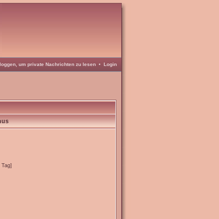
loggen, um private Nachrichten zu lesen
•
Login
nus
o Tag]