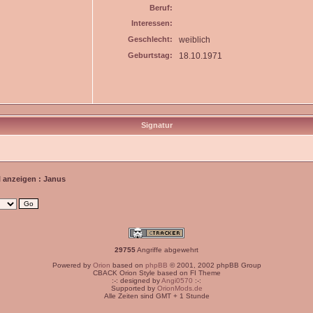
Beruf:
Interessen:
Geschlecht:
weiblich
Geburtstag:
18.10.1971
Signatur
l anzeigen : Janus
29755
Angriffe abgewehrt
Powered by
Orion
based on
phpBB
© 2001, 2002 phpBB Group
CBACK Orion Style based on FI Theme
:-: designed by
Angi0570
:-:
Supported by
OrionMods.de
Alle Zeiten sind GMT + 1 Stunde