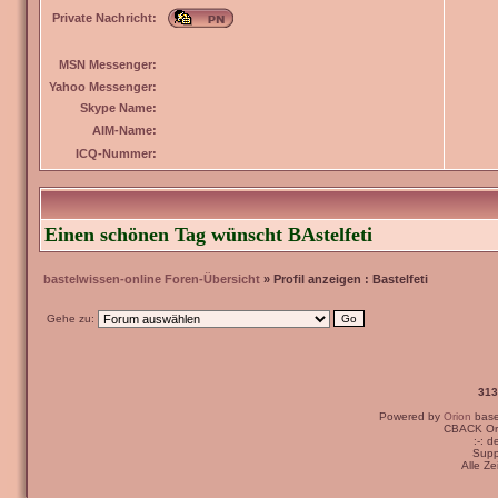
Private Nachricht:
MSN Messenger:
Yahoo Messenger:
Skype Name:
AIM-Name:
ICQ-Nummer:
Einen schönen Tag wünscht BAstelfeti
bastelwissen-online Foren-Übersicht
» Profil anzeigen : Bastelfeti
Gehe zu:
313
Powered by
Orion
bas
CBACK Ori
:-: 
Supp
Alle Z