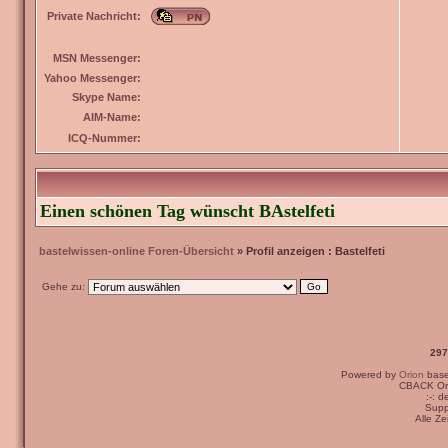
Private Nachricht:
MSN Messenger:
Yahoo Messenger:
Skype Name:
AIM-Name:
ICQ-Nummer:
Einen schönen Tag wünscht BAstelfeti
bastelwissen-online Foren-Übersicht
» Profil anzeigen : Bastelfeti
Gehe zu:
297
Powered by
Orion
bas
CBACK Ori
:-: 
Supp
Alle Z