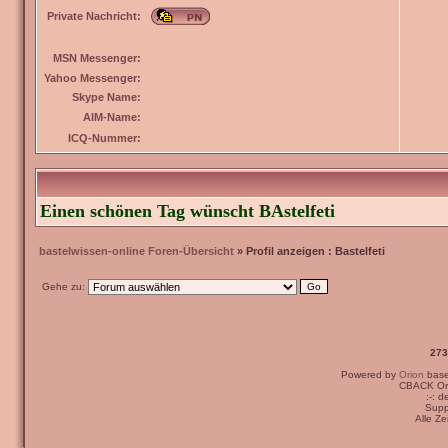
Private Nachricht:
MSN Messenger:
Yahoo Messenger:
Skype Name:
AIM-Name:
ICQ-Nummer:
Einen schönen Tag wünscht BAstelfeti
bastelwissen-online Foren-Übersicht
» Profil anzeigen : Bastelfeti
Gehe zu:
273
Powered by
Orion
bas
CBACK Ori
:-: 
Supp
Alle Z